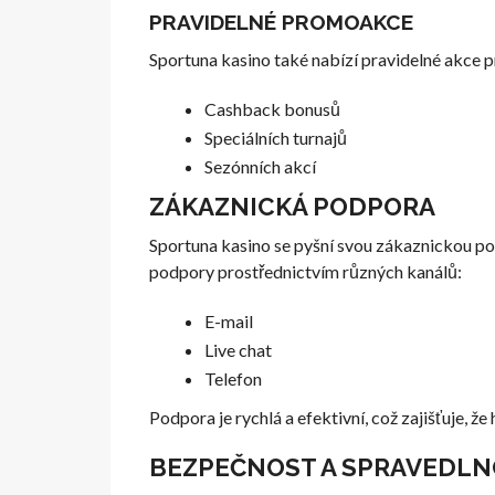
PRAVIDELNÉ PROMOAKCE
Sportuna kasino také nabízí pravidelné akce pr
Cashback bonusů
Speciálních turnajů
Sezónních akcí
ZÁKAZNICKÁ PODPORA
Sportuna kasino se pyšní svou zákaznickou po
podpory prostřednictvím různých kanálů:
E-mail
Live chat
Telefon
Podpora je rychlá a efektivní, což zajišťuje, že
BEZPEČNOST A SPRAVEDLN