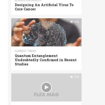
SCIENCE FOR HEALTH
Designing An Artificial Virus To
Cure Cancer
9.1K
CURRENT TREND
Quantum Entanglement
Undoubtedly Confirmed in Recent
Studies
9.1K