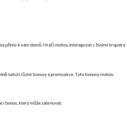
ina přímo k vám domů. Hráči mohou interagovat s živými krupiéry
idelně nabízí různé bonusy a promoakce. Tyto bonusy mohou
tací bonus, který může zahrnovat: