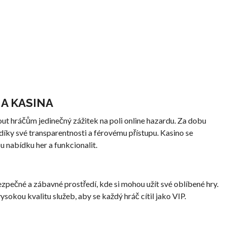
NA KASINA
ut hráčům jedinečný zážitek na poli online hazardu. Za dobu
díky své transparentnosti a férovému přístupu. Kasino se
u nabídku her a funkcionalit.
pečné a zábavné prostředí, kde si mohou užít své oblíbené hry.
 vysokou kvalitu služeb, aby se každý hráč cítil jako VIP.