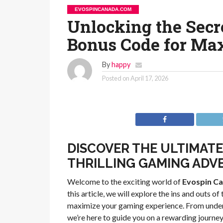
EVOSPINCANADA.COM
Unlocking the Secr
Bonus Code for M
By
happy
Posted on
April 17, 2026
DISCOVER THE ULTIMATE
THRILLING GAMING ADV
Welcome to the exciting world of
Evospin Ca
this article, we will explore the ins and outs of
maximize your gaming experience. From underst
we’re here to guide you on a rewarding journey