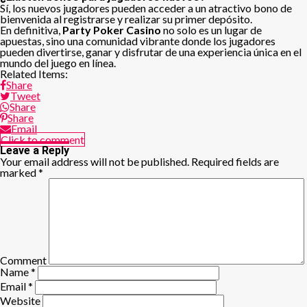
Sí, los nuevos jugadores pueden acceder a un atractivo bono de
bienvenida al registrarse y realizar su primer depósito.
En definitiva,
Party Poker Casino
no solo es un lugar de
apuestas, sino una comunidad vibrante donde los jugadores
pueden divertirse, ganar y disfrutar de una experiencia única en el
mundo del juego en línea.
Related Items:
Share
Tweet
Share
Share
Email
Click to comment
Leave a Reply
Your email address will not be published.
Required fields are
marked
*
Comment
Name
*
Email
*
Website