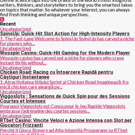
writers, thinkers, and storytellers to bring you the smartest takes
on topics that matter. So whatever your interest, you can always
find fresh thinking and unique perspectives.
Recent
Uncategorized
SpinsUp: Quick‑Hit Slot Action for High‑Intensity Players
1. The Fast‑Lane Welcome to SpinsUp SpinsUp has carved a niche
for players who...
Uncategorized
Woospin Casino: Quick‑Hit Gaming for the Modern Player
Woospin casino has carved out a niche for players who crave
instant thrills without...
Uncategorized
Chicken Road: Racing cu Întoarcere Rapidă pentru
Câștiguri Instantanee
1. Atractivitatea Stilului Sprint al Chicken Road Imaginează-ți o
mică chicken care aleargă pe...
Uncategorized
Viggoslots : Sensations de Quick Spin pour des Sessions
Courtes et Intenses
Pourquoi Viggoslots est Conçu pour le Jeu Rapide Viggoslots
embrasse l’adrénaline des courtes sessions...
Uncategorized
RTbet Casino: Vincite Veloci e Azione Intensa con Slot per
Giocatori Frizzanti
Perché il Gioco Breve e ad Alta Intensità Prosperano su RTbet
L’interfaccia di RTbet...